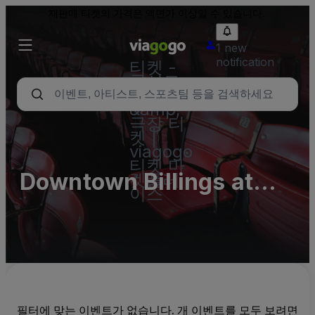
재판매 티켓의 가격은 액면가 이상일 수 있습니다.
1 new
notification
티켓 -
콘서트,
스포츠
&amp;
극장 티
켓 |
viagogo
티켓 마
Downtown Billings at
켓플레
이스
South Park
필터에 맞는 이벤트가 없습니다. 개 이벤트를 모두 보려면