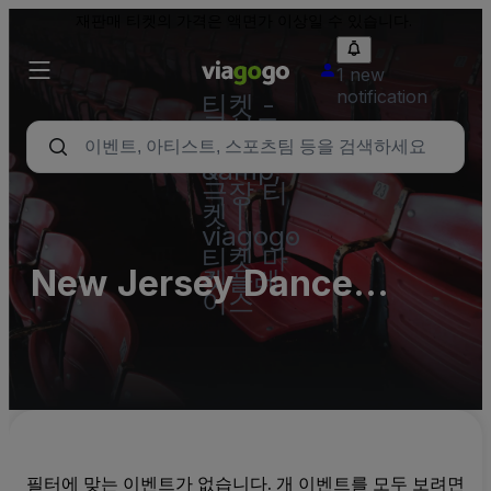
재판매 티켓의 가격은 액면가 이상일 수 있습니다.
1 new
notification
티켓 -
콘서트,
스포츠
&amp;
극장 티
켓 |
viagogo
티켓 마
New Jersey Dance
켓플레
이스
Theatre Ensemble
Parking Lots (InActive)
필터에 맞는 이벤트가 없습니다. 개 이벤트를 모두 보려면