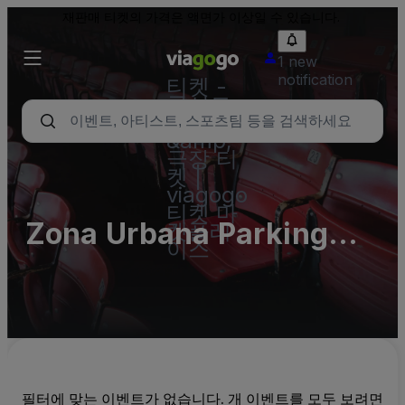
재판매 티켓의 가격은 액면가 이상일 수 있습니다.
1 new
notification
티켓 -
콘서트,
스포츠
&amp;
극장 티
켓 |
viagogo
티켓 마
Zona Urbana Parking
켓플레
이스
Lots (InActive)
필터에 맞는 이벤트가 없습니다. 개 이벤트를 모두 보려면