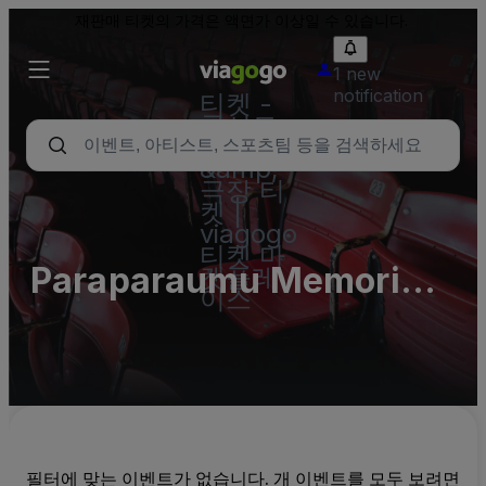
재판매 티켓의 가격은 액면가 이상일 수 있습니다.
1 new
notification
티켓 -
콘서트,
스포츠
&amp;
극장 티
켓 |
viagogo
티켓 마
Paraparaumu Memorial
켓플레
이스
Hall
필터에 맞는 이벤트가 없습니다. 개 이벤트를 모두 보려면