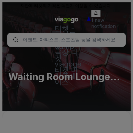
재판매 티켓의 가격은 액면가 이상일 수 있습니다.
1 new
notification
티켓 -
콘서트,
스포츠
&amp;
극장 티
켓 |
viagogo
티켓 마
Waiting Room Lounge
켓플레
이스
Parking Lots