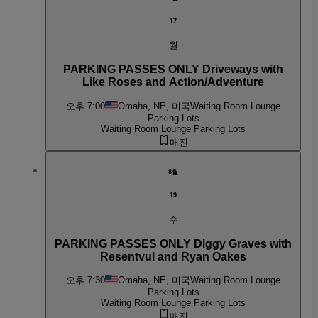
17
월
PARKING PASSES ONLY Driveways with
Like Roses and Action/Adventure
오후 7:00
Omaha, NE, 미국
Waiting Room Lounge
Parking Lots
Waiting Room Lounge Parking Lots
매진
8월
19
수
PARKING PASSES ONLY Diggy Graves with
Resentvul and Ryan Oakes
오후 7:30
Omaha, NE, 미국
Waiting Room Lounge
Parking Lots
Waiting Room Lounge Parking Lots
매진