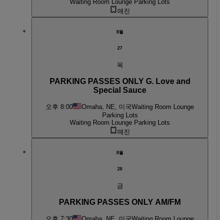
Waiting Room Lounge Parking Lots
매진
8월
27
목
PARKING PASSES ONLY G. Love and
Special Sauce
오후 8:00
Omaha, NE, 미국
Waiting Room Lounge
Parking Lots
Waiting Room Lounge Parking Lots
매진
8월
28
금
PARKING PASSES ONLY AM/FM
오후 7:30
Omaha, NE, 미국
Waiting Room Lounge