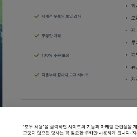
회
세계적 수준의 보안 검사
오
제
투명한 가격
투
기
100% 주문 보장
뉴
처음부터 끝까지 고객 서비스
채
저작권; viagogo GmbH 2026
기업 세부 정보
이 웹사이트를 사용하면
이용 약관
및
개인정보 보호정책
및
쿠키 정책
개인 정보 공유 금지/개인 정보 보호 선택
'모두 허용'을 클릭하면 사이트의 기능과 마케팅 관련성을 
그렇지 않으면 당사는 꼭 필요한 쿠키만 사용하게 됩니다. 