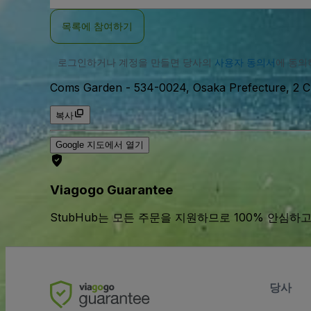
일
주
목록에 참여하기
소
로그인하거나 계정을 만들면 당사의
사용자 동의서
에 동
Coms Garden
-
534-0024, Osaka Prefecture, 2 
복사
Google 지도에서 열기
Viagogo Guarantee
StubHub는 모든 주문을 지원하므로 100% 안심하고
당사