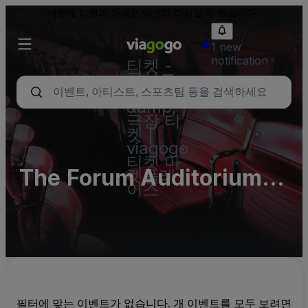
재판매 티켓의 가격은 액면가 이상일 수 있습니다.
1 new
notification
티켓 -
콘서트,
스포츠
&amp;
극장 티
켓 |
viagogo
티켓 마
The Forum Auditorium
켓플레
이스
Parking Lots (InActive)
필터에 맞는 이벤트가 없습니다. 개 이벤트를 모두 보려면