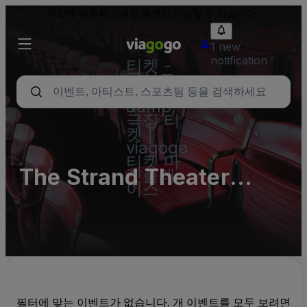
재판매 티켓의 가격은 액면가 이상일 수 있습니다.
1 new
notification
티켓 -
콘서트,
스포츠
&amp;
극장 티
켓 |
viagogo
티켓 마
The Strand Theater
켓플레
이스
Parking Lots (InActive)
필터에 맞는 이벤트가 없습니다. 개 이벤트를 모두 보려면