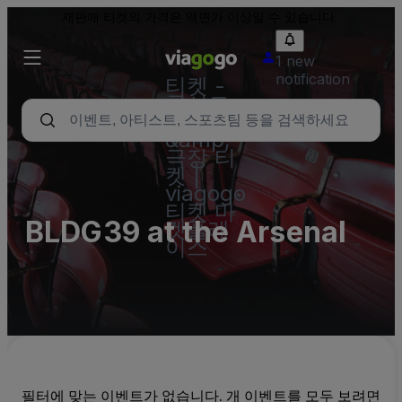
재판매 티켓의 가격은 액면가 이상일 수 있습니다.
1 new
notification
티켓 -
콘서트,
스포츠
&amp;
극장 티
켓 |
viagogo
티켓 마
BLDG39 at the Arsenal
켓플레
이스
필터에 맞는 이벤트가 없습니다. 개 이벤트를 모두 보려면