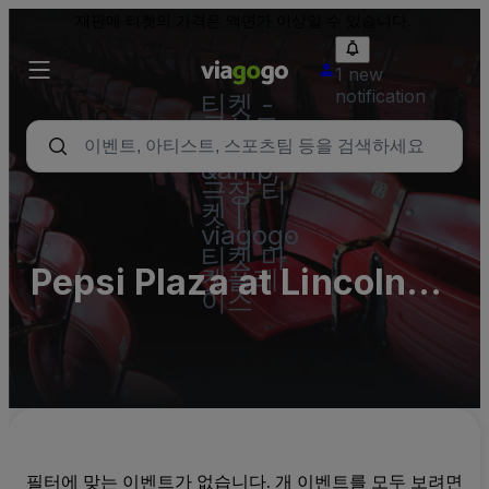
재판매 티켓의 가격은 액면가 이상일 수 있습니다.
1 new
notification
티켓 -
콘서트,
스포츠
&amp;
극장 티
켓 |
viagogo
티켓 마
Pepsi Plaza at Lincoln
켓플레
이스
Financial Field Parking
Lots (InActive)
필터에 맞는 이벤트가 없습니다. 개 이벤트를 모두 보려면