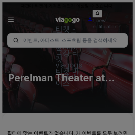
재판매 티켓의 가격은 액면가 이상일 수 있습니다.
1 new
notification
티켓 -
콘서트,
스포츠
&amp;
극장 티
켓 |
viagogo
티켓 마
Perelman Theater at
켓플레
이스
Kimmel Cultural Campus
Parking Lots (InActive)
필터에 맞는 이벤트가 없습니다. 개 이벤트를 모두 보려면