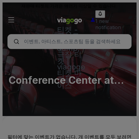
재판매 티켓의 가격은 액면가 이상일 수 있습니다.
1 new
notification
티켓 -
콘서트,
스포츠
&amp;
극장 티
켓 |
viagogo
티켓 마
Conference Center at
켓플레
이스
We-Ko-Pa Casino -
Complex Parking Lots
(InActive)
필터에 맞는 이벤트가 없습니다. 개 이벤트를 모두 보려면