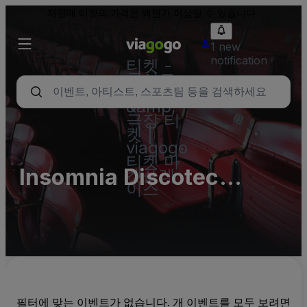
재판매 티켓의 가격은 액면가 이상일 수 있습니다.
1 new
notification
티켓 -
콘서트,
스포츠
&amp;
극장 티
켓 |
viagogo
티켓 마
Insomnia Discotec
켓플레
이스
Parking Lots (InActive)
필터에 맞는 이벤트가 없습니다. 개 이벤트를 모두 보려면