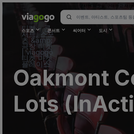
당사는 티켓을 구매하고 재판매
티켓 - 콘
스포츠
콘서트
씨어터
도시
서트, 스포
츠 &amp;
극장 티켓
| viagogo
티켓 마켓
플레이스
Oakmont Co
Lots (InAct