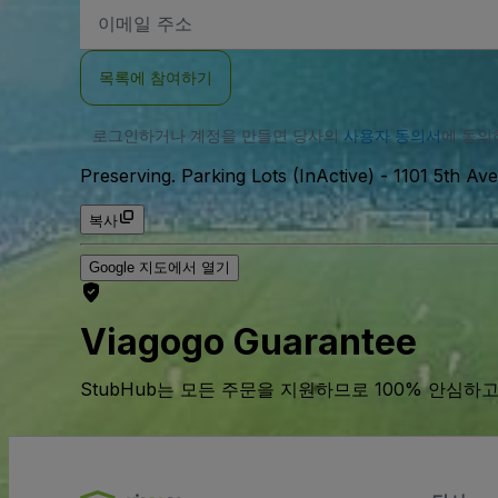
이
메
일
주
목록에 참여하기
소
로그인하거나 계정을 만들면 당사의
사용자 동의서
에 동
Preserving. Parking Lots (InActive)
-
1101 5th Av
복사
Google 지도에서 열기
Viagogo Guarantee
StubHub는 모든 주문을 지원하므로 100% 안심하고