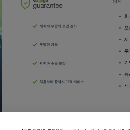
당사
회
세계적 수준의 보안 검사
오
제
투명한 가격
투
기
100% 주문 보장
뉴
처음부터 끝까지 고객 서비스
채
저작권; viagogo GmbH 2026
기업 세부 정보
이 웹사이트를 사용하면
이용 약관
및
개인정보 보호정책
및
쿠키 정책
개인 정보 공유 금지/개인 정보 보호 선택