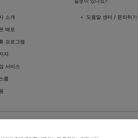
질문이 있나요?
사 소개
도움말 센터 / 문의하기
픈 배포
휴 프로그램
자자
업 서비스
스룸
용
및
모바일 개인정보 보호정책
에 동의하는 것으로 간주됩니다.