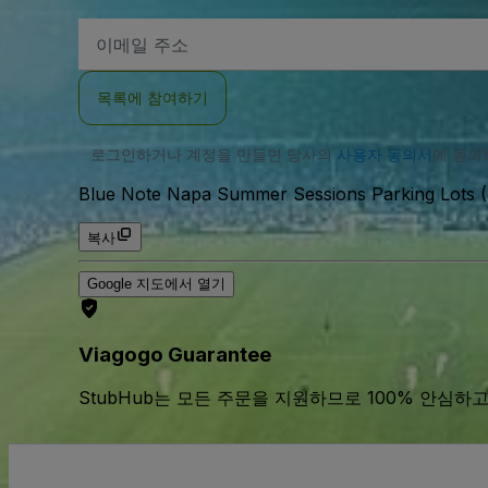
이
메
일
주
목록에 참여하기
소
로그인하거나 계정을 만들면 당사의
사용자 동의서
에 동
Blue Note Napa Summer Sessions Parking Lots (
복사
Google 지도에서 열기
Viagogo Guarantee
StubHub는 모든 주문을 지원하므로 100% 안심하고