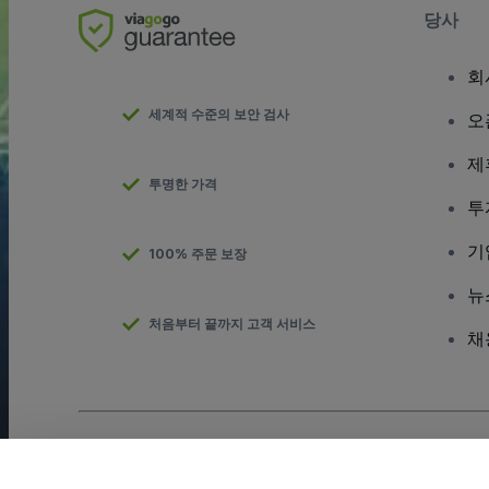
당사
회
세계적 수준의 보안 검사
오
제
투명한 가격
투
기
100% 주문 보장
뉴
처음부터 끝까지 고객 서비스
채
저작권; viagogo GmbH 2026
기업 세부 정보
이 웹사이트를 사용하면
이용 약관
및
개인정보 보호정책
및
쿠키 정책