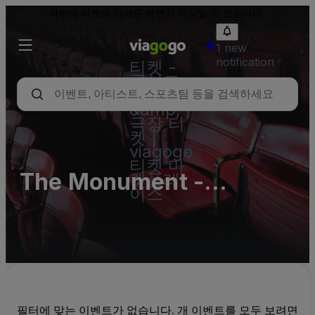
재판매 티켓의 가격은 액면가 이상일 수 있습니다.
1 new
notification
티켓 -
콘서트,
스포츠
&amp;
극장 티
켓 |
viagogo
티켓 마
The Monument -
켓플레
이스
Complex Parking Lots
(InActive)
필터에 맞는 이벤트가 없습니다. 개 이벤트를 모두 보려면