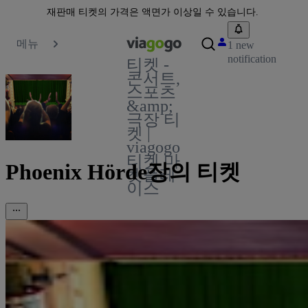
재판매 티켓의 가격은 액면가 이상일 수 있습니다.
메뉴
1 new
notification
티켓 -
콘서트,
스포츠
&amp;
극장 티
켓 |
viagogo
티켓 마
Phoenix Hörde장의 티켓
켓플레
이스