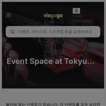
재판매 티켓의 가격은 액면가 이상일 수 있습니다.
1 new
notification
티켓 -
콘서트,
스포츠
&amp;
극장 티
켓 |
viagogo
티켓 마
Event Space at Tokyu
켓플레
이스
Plaza Shibuya -
Complex
필터에 맞는 이벤트가 없습니다. 개 이벤트를 모두 보려면