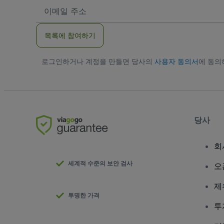
이
메
일
주
목록에 참여하기
소
로그인하거나 계정을 만들면 당사의
사용자 동의서
에 동
당사
회
세계적 수준의 보안 검사
오
제
투명한 가격
투