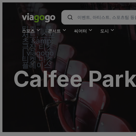
당사는 티켓을 구매하고 재판매
티켓 - 콘
스포츠
콘서트
씨어터
도시
서트, 스포
츠 &amp;
극장 티켓
| viagogo
티켓 마켓
플레이스
Calfee Park