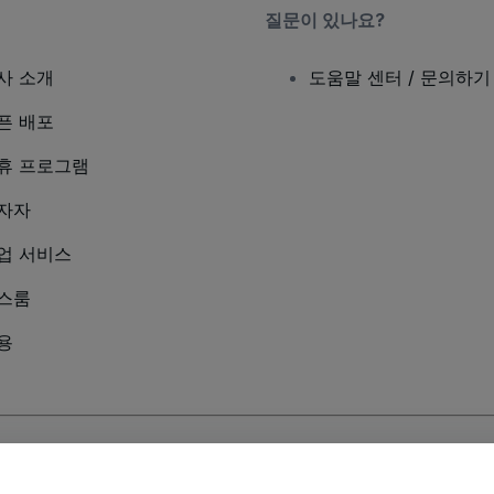
질문이 있나요?
사 소개
도움말 센터 / 문의하기
픈 배포
휴 프로그램
자자
업 서비스
스룸
용
및
모바일 개인정보 보호정책
에 동의하는 것으로 간주됩니다.