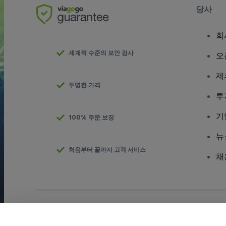
당사
회
세계적 수준의 보안 검사
오
제
투명한 가격
투
기
100% 주문 보장
뉴
처음부터 끝까지 고객 서비스
채
저작권; viagogo GmbH 2026
기업 세부 정보
이 웹사이트를 사용하면
이용 약관
및
개인정보 보호정책
및
쿠키 정책