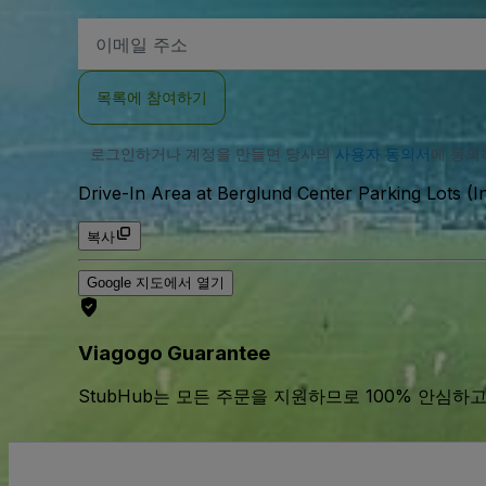
이
메
일
주
목록에 참여하기
소
로그인하거나 계정을 만들면 당사의
사용자 동의서
에 동
Drive-In Area at Berglund Center Parking Lots (I
복사
Google 지도에서 열기
Viagogo Guarantee
StubHub는 모든 주문을 지원하므로 100% 안심하고