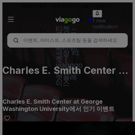
재판매 티켓의 가격은 액면가 이상일 수 있습니다.
1 new
notification
티켓 -
콘서트,
스포츠
&amp;
극장 티
켓 |
viagogo
Charles E. Smith Center at
티켓 마
켓플레
George Washington
이스
University
Charles E. Smith Center at George
Washington University에서 인기 이벤트