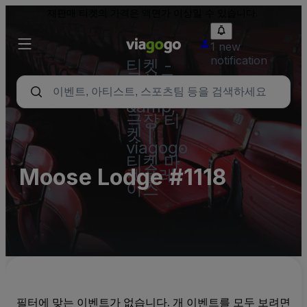
재판매 티켓의 가격은 액면가 이상일 수 있습니다.
1 new
notification
티켓 -
콘서트,
스포츠
&amp;
극장 티
켓 |
viagogo
티켓 마
Moose Lodge #1118
켓플레
이스
필터에 맞는 이벤트가 없습니다. 개 이벤트를 모두 보려면