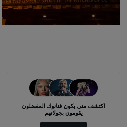
d
13 أبريل 2027 -
17 من الفعالي
اكتشف متى يكون فنانوك المفضلون
يقومون بجولاتهم