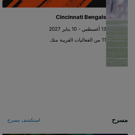
Cincinnati Bengals
13 أغسطس - 10 يناير 2027
11 من الفعاليات القريبة منك
س
11 أغسطس - 
50 من الفعال
مسرح
استكشف مسرح