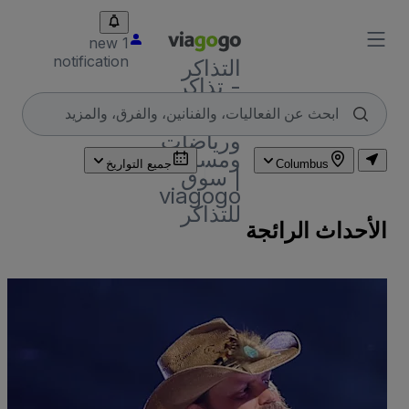
1 new
notification
التذاكر
- تذاكر
حفلات
موسيقية
ورياضات
ومسارح
Columbus
جميع التواريخ
| سوق
viagogo
للتذاكر
الأحداث الرائجة