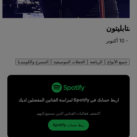
تابليتون
ف
08 أغسطس -
جميع الأنواع
الرياضة
الحفلات الموسيقية
المسرح والكوميديا
اربط حسابك في Spotify لمزامنة الفنانين المفضلين لديك
اكتشف فعاليات الفنانين الذين تستمع إليهم
ربط حساب Spotify