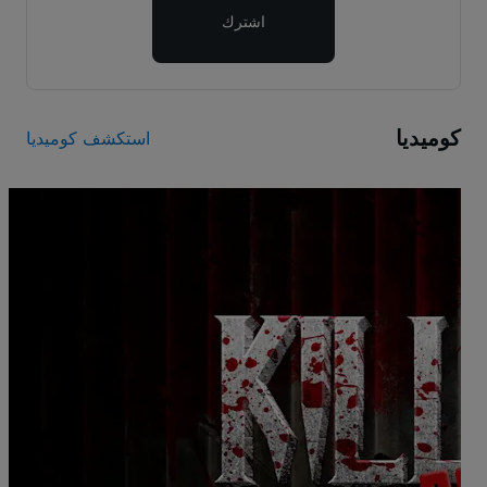
اشترك
كوميديا
استكشف كوميديا