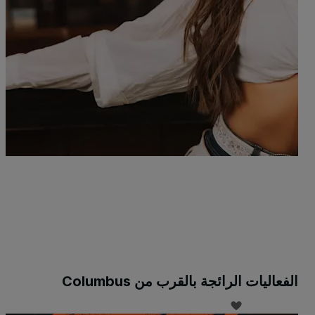
بي
15 سبتمبر -
2 من الفعاليات القريبة م
الفعاليات الرائجة بالقرب من Columbus