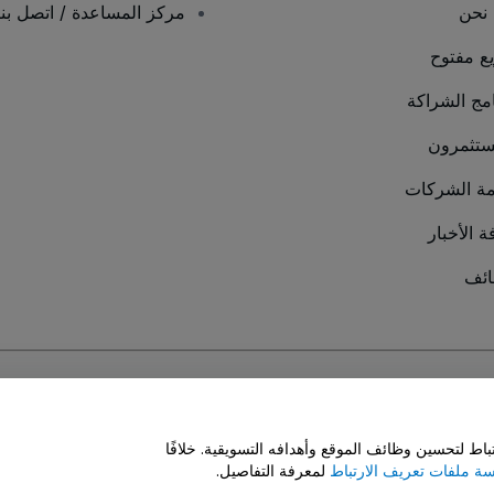
نحن
مركز المساعدة / اتصل بنا
يع مفتوح
امج الشراكة
ستثمرون
ة الشركات
ة الأخبار
ئف
سة ملفات تعريف الارتباط
و
سياسة خصوصية الجوال
ط لتحسين وظائف الموقع وأهدافه التسويقية. خلافًا
ة ملفات تعريف الارتباط
لمعرفة التفاصيل.