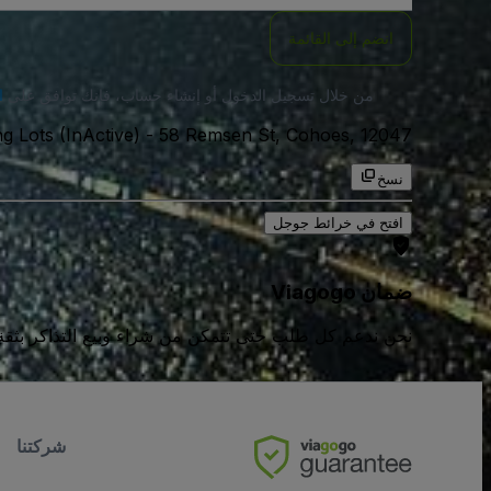
انضم إلى القائمة
من خلال تسجيل الدخول أو إنشاء حساب، فإنك توافق على
ا
58 Remsen St, Cohoes, 12047, الولايات المتحدة الامريكية
-
g Lots (InActive)
نسخ
افتح في خرائط جوجل
ضمان Viagogo
نحن ندعم كل طلب حتى تتمكن من شراء وبيع التذاكر بثقة كامل
شركتنا