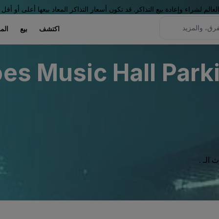
لم لشراء وإعادة بيع التذاكر. قد تكون أسعار التذاكر المعاد بيعها أعلى أو أقل 
اكتشف
بيع
الم
s Music Hall Parki
الـ .