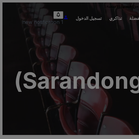
من قيمتها الاسمية.
فضلة
تذاكري
تسجيل الدخول
1 new notification
Sarandonga