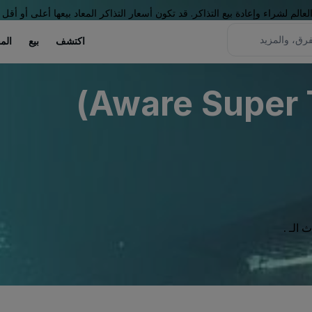
لم لشراء وإعادة بيع التذاكر. قد تكون أسعار التذاكر المعاد بيعها أعلى أو أقل 
اكتشف
بيع
الم
Aware Super T
الـ .