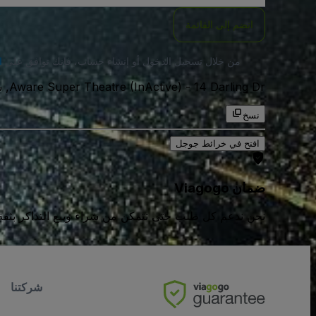
انضم إلى القائمة
من خلال تسجيل الدخول أو إنشاء حساب، فإنك توافق على
ا
14 Darling Dr, سيدني, 2000, استراليا
-
Aware Super Theatre (InActive)
نسخ
افتح في خرائط جوجل
ضمان Viagogo
نحن ندعم كل طلب حتى تتمكن من شراء وبيع التذاكر بثقة كامل
شركتنا