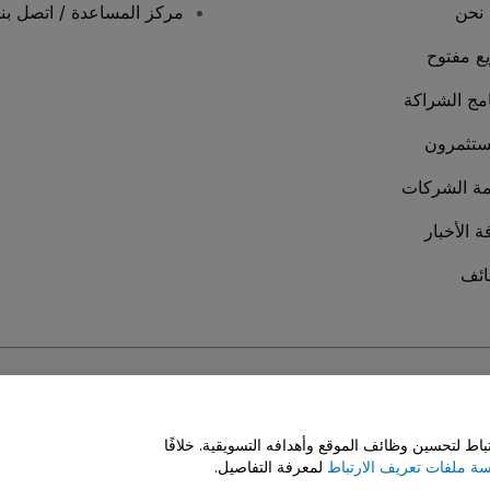
نحن
مركز المساعدة / اتصل بنا
يع مفتوح
امج الشراكة
ستثمرون
ة الشركات
ة الأخبار
ئف
سة ملفات تعريف الارتباط
و
سياسة خصوصية الجوال
ط لتحسين وظائف الموقع وأهدافه التسويقية. خلافًا
ة ملفات تعريف الارتباط
لمعرفة التفاصيل.