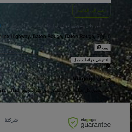
انضم إلى القائمة
من خلال تسجيل الدخول أو إنشاء حساب، فإنك توافق على
ا
9945 Airline Highway, Baton Rouge, Baton Rouge, 70816, الولايات المتحد
نسخ
افتح في خرائط جوجل
ضمان Viagogo
نحن ندعم كل طلب حتى تتمكن من شراء وبيع التذاكر بثقة كامل
شركتنا