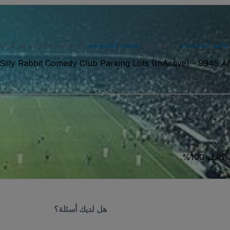
تفاقية المستخدم
وتوافق على
سياسة الخصوصية
. قد تتلقى إشعارات عبر الرسا
ة الامريكية
-
Silly Rabbit Comedy Club Parking Lots (InActive)
ة 100%.
هل لديك أسئلة؟