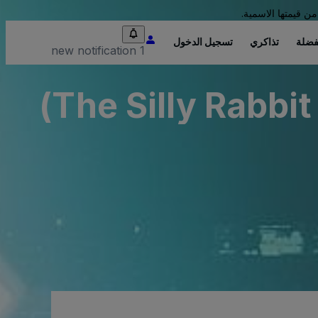
من قيمتها الاسمية.
فضلة
تذاكري
تسجيل الدخول
1 new notification
The Silly Rabbi