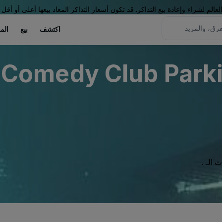
لم لشراء وإعادة بيع التذاكر. قد تكون أسعار التذاكر المعاد بيعها أعلى أو أقل 
اكتشف
بيع
الم
t Comedy Club Parki
الـ .