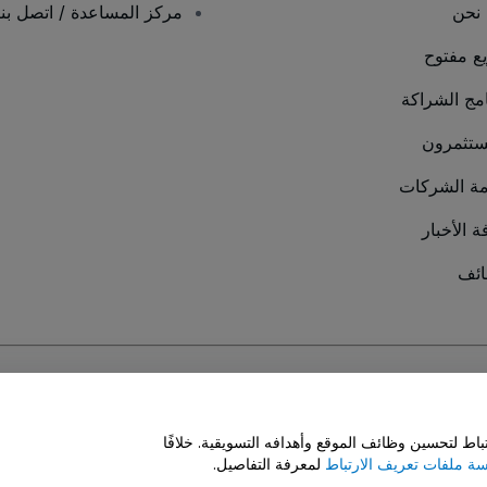
نحن
مركز المساعدة / اتصل بنا
يع مفتوح
امج الشراكة
ستثمرون
ة الشركات
ة الأخبار
ئف
سة ملفات تعريف الارتباط
و
سياسة خصوصية الجوال
ط لتحسين وظائف الموقع وأهدافه التسويقية. خلافًا
ة ملفات تعريف الارتباط
لمعرفة التفاصيل.