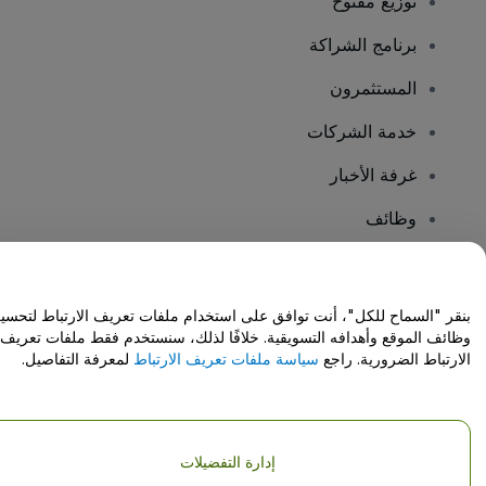
توزيع مفتوح
برنامج الشراكة
المستثمرون
خدمة الشركات
غرفة الأخبار
وظائف
هل لديك أسئلة؟
بنقر "السماح للكل"، أنت توافق على استخدام ملفات تعريف الارتباط لتحسي
وظائف الموقع وأهدافه التسويقية. خلافًا لذلك، سنستخدم فقط ملفات تعريف
مركز المساعدة / اتصل بنا
الارتباط الضرورية. راجع
سياسة ملفات تعريف الارتباط
لمعرفة التفاصيل.
إدارة التفضيلات
حقوق النشر © شركة فياجوجو المحدودة 2026
تفاصيل الشركة