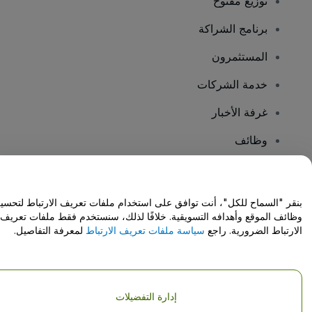
توزيع مفتوح
برنامج الشراكة
المستثمرون
خدمة الشركات
غرفة الأخبار
وظائف
هل لديك أسئلة؟
بنقر "السماح للكل"، أنت توافق على استخدام ملفات تعريف الارتباط لتحسي
وظائف الموقع وأهدافه التسويقية. خلافًا لذلك، سنستخدم فقط ملفات تعريف
مركز المساعدة / اتصل بنا
الارتباط الضرورية. راجع
سياسة ملفات تعريف الارتباط
لمعرفة التفاصيل.
إدارة التفضيلات
حقوق النشر © شركة فياجوجو المحدودة 2026
تفاصيل الشركة