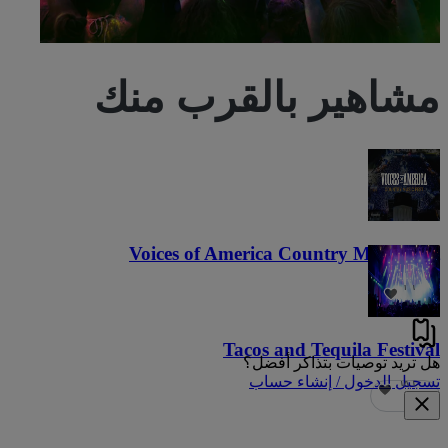
مشاهير بالقرب منك
Voices of America Country Music Fest
٣٦
Tacos and Tequila Festival
هل تريد توصيات بتذاكر أفضل؟
تسجيل الدخول / إنشاء حساب
٦٨٦