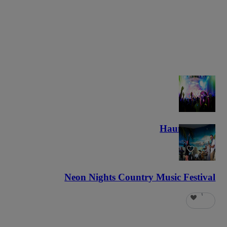
Haunted Fest
٥٨
Neon Nights Country Music Festival
٦