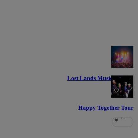
Lost Lands Music Festival
١٢١
Happy Together Tour
١١١