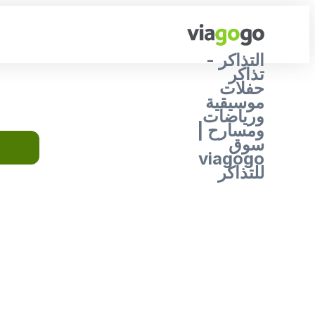
التذاكر -
تذاكر
حفلات
موسيقية
ورياضات
ومسارح |
سوق
viagogo
للتذاكر