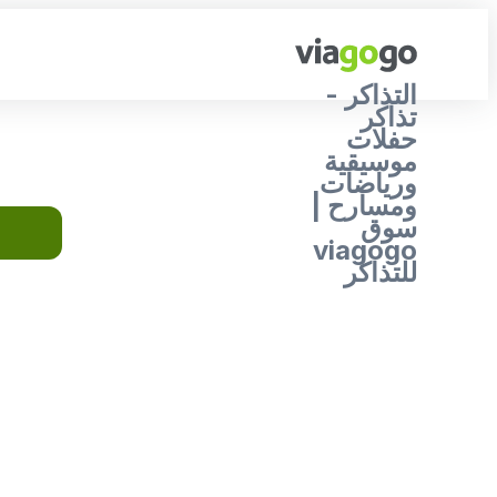
التذاكر -
تذاكر
حفلات
موسيقية
ورياضات
ومسارح |
سوق
viagogo
للتذاكر