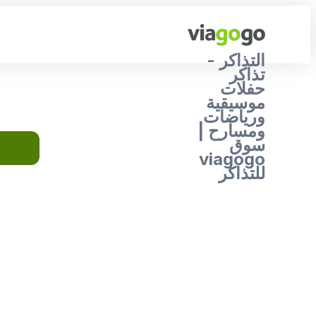
التذاكر -
تذاكر
حفلات
موسيقية
ورياضات
ومسارح |
سوق
viagogo
للتذاكر