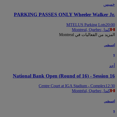
يس
PARKING PASSES ONLY Wheeler Walker J
MTELUS Parking Lots
20
Montreal, Quebec, كندا
يد من الفعاليات في Montreal
سطس
National Bank Open (Round of 16) - Session 
Centre Court at IGA Stadium - Complex
12
Montréal, Quebec, كندا
سطس