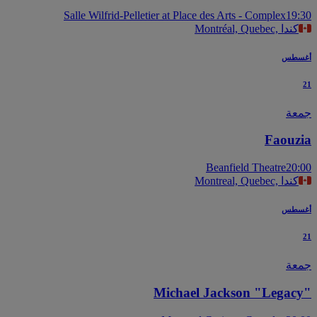
Salle Wilfrid-Pelletier at Place des Arts - Complex
19
Montréal, Quebec, كندا
سطس
عة
Faouz
Beanfield Theatre
20
Montreal, Quebec, كندا
سطس
عة
Michael Jackson "Legac