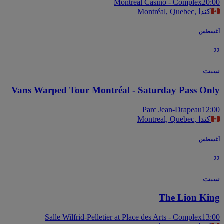
Montreal Casino - Complex
20
Montréal, Quebec, كندا
سطس
ت
Vans Warped Tour Montréal - Saturday Pass On
Parc Jean-Drapeau
12
Montreal, Quebec, كندا
سطس
ت
The Lion Ki
Salle Wilfrid-Pelletier at Place des Arts - Complex
13