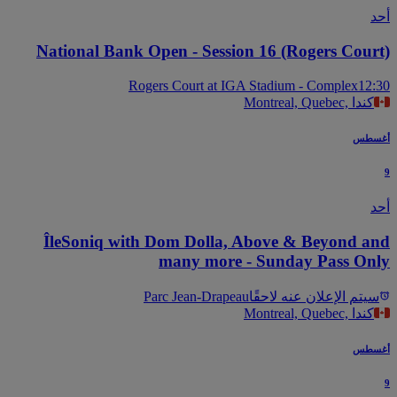
National Bank Open - Session 16 (Rogers Cour
Rogers Court at IGA Stadium - Complex
12
Montreal, Quebec, كندا
سطس
ÎleSoniq with Dom Dolla, Above & Beyond a
many more - Sunday Pass On
يتم الإعلان عنه لاحقًا
Parc Jean-Drapeau
Montreal, Quebec, كندا
سطس