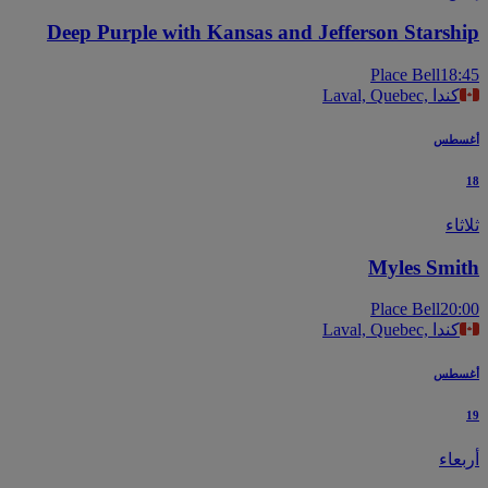
Deep Purple with Kansas and Jefferson Starsh
Place Bell
18
Laval, Quebec, كندا
سطس
اء
Myles Smi
Place Bell
20
Laval, Quebec, كندا
سطس
عاء