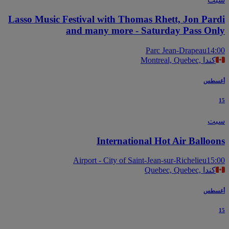
Lasso Music Festival with Thomas Rhett, Jon Par
and many more - Saturday Pass On
Parc Jean-Drapeau
14
Montreal, Quebec, كندا
سطس
ت
International Hot Air Balloo
Airport - City of Saint-Jean-sur-Richelieu
15
Quebec, Quebec, كندا
سطس