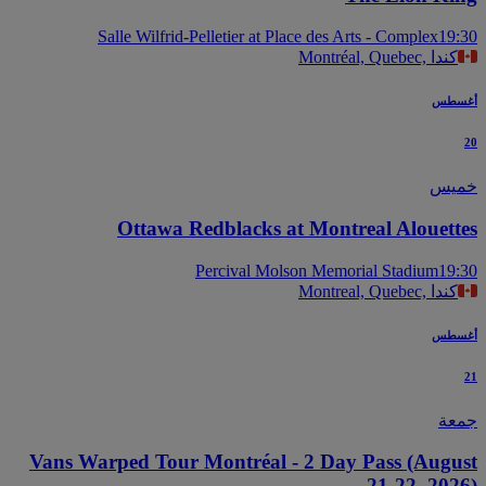
Salle Wilfrid-Pelletier at Place des Arts - Complex
19
Montréal, Quebec, كندا
سطس
يس
Ottawa Redblacks at Montreal Alouett
Percival Molson Memorial Stadium
19
Montreal, Quebec, كندا
سطس
عة
Vans Warped Tour Montréal - 2 Day Pass (Augu
21-22, 202