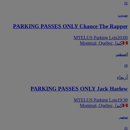
ت
PARKING PASSES ONLY Chance The Rapp
MTELUS Parking Lots
20
Montreal, Quebec, كندا
سطس
عاء
PARKING PASSES ONLY Jack Harl
MTELUS Parking Lots
19
Montreal, Quebec, كندا
بر