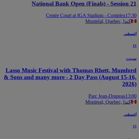
National Bank Open (Finals) - Session 
Centre Court at IGA Stadium - Complex
17
Montréal, Quebec, كندا
سطس
ت
Lasso Music Festival with Thomas Rhett, Mumfo
& Sons and many more - 2 Day Pass (August 15-1
202
Parc Jean-Drapeau
13
Montreal, Quebec, كندا
سطس
ت