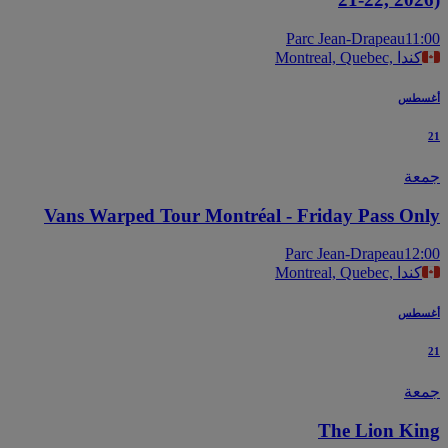
Parc Jean-Drapeau
11
Montreal, Quebec, كندا
سطس
عة
Vans Warped Tour Montréal - Friday Pass On
Parc Jean-Drapeau
12
Montreal, Quebec, كندا
سطس
عة
The Lion Ki