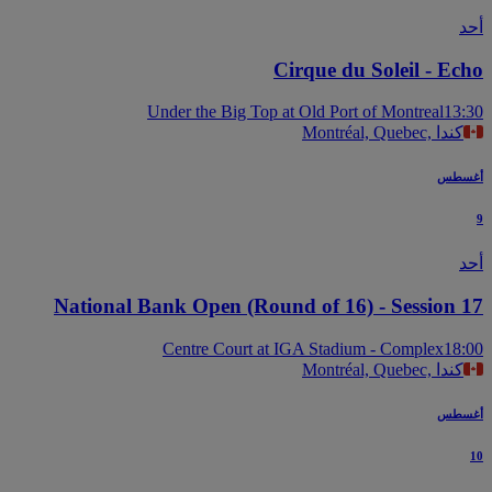
Cirque du Soleil - Ec
Under the Big Top at Old Port of Montreal
13
Montréal, Quebec, كندا
سطس
National Bank Open (Round of 16) - Session 
Centre Court at IGA Stadium - Complex
18
Montréal, Quebec, كندا
سطس