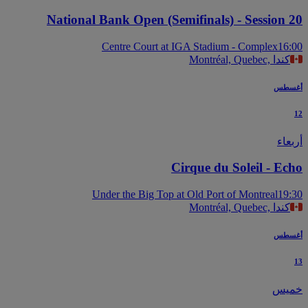
National Bank Open (Semifinals) - Session 
Centre Court at IGA Stadium - Complex
16
Montréal, Quebec, كندا
سطس
عاء
Cirque du Soleil - Ec
Under the Big Top at Old Port of Montreal
19
Montréal, Quebec, كندا
سطس
يس