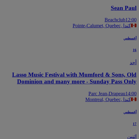
Sean Pa
Beachclub
12
Pointe-Calumet, Quebec, كندا
سطس
Lasso Music Festival with Mumford & Sons, O
Dominion and many more - Sunday Pass On
Parc Jean-Drapeau
14
Montreal, Quebec, كندا
سطس
ين