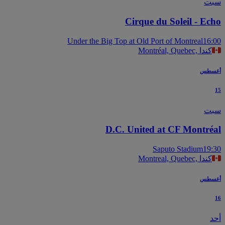
ت
Cirque du Soleil - Ec
Under the Big Top at Old Port of Montreal
16
Montréal, Quebec, كندا
سطس
ت
D.C. United at CF Montré
Saputo Stadium
19
Montreal, Quebec, كندا
سطس