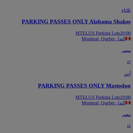
اء
PARKING PASSES ONLY Alabama Shak
MTELUS Parking Lots
20
Montreal, Quebec, كندا
بر
PARKING PASSES ONLY Mastod
MTELUS Parking Lots
19
Montreal, Quebec, كندا
بر