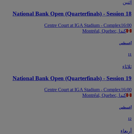
ين
National Bank Open (Quarterfinals) - Session 
Centre Court at IGA Stadium - Complex
16
Montréal, Quebec, كندا
سطس
اء
National Bank Open (Quarterfinals) - Session 
Centre Court at IGA Stadium - Complex
16
Montréal, Quebec, كندا
سطس
عاء