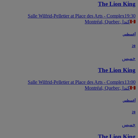
The Lion Ki
Salle Wilfrid-Pelletier at Place des Arts - Complex
19
Montréal, Quebec, كندا
سطس
يس
The Lion Ki
Salle Wilfrid-Pelletier at Place des Arts - Complex
13
Montréal, Quebec, كندا
سطس
يس
The Lion Ki