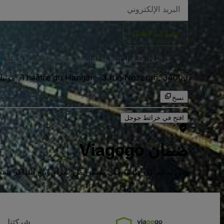
العنوان
الاكتروني
انضم إلى القائمة
من خلال تسجيل الدخول أو إنشاء حساب، فإنك توافق على
ا
3 rue Nozeran, 34000, مونبلييه, فرنسا
-
Théâtre du Hangar
نسخ
افتح في خرائط جوجل
ضمان Viagogo
نحن ندعم كل طلب حتى تتمكن من شراء وبيع التذاكر بثقة كامل
شركتنا