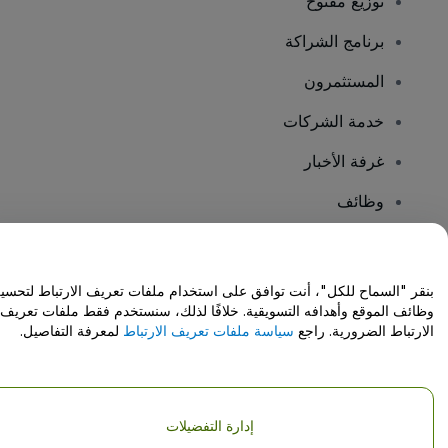
توزيع مفتوح
برنامج الشراكة
المستثمرون
خدمة الشركات
غرفة الأخبار
وظائف
هل لديك أسئلة؟
بنقر "السماح للكل"، أنت توافق على استخدام ملفات تعريف الارتباط لتحسي
وظائف الموقع وأهدافه التسويقية. خلافًا لذلك، سنستخدم فقط ملفات تعريف
مركز المساعدة / اتصل بنا
الارتباط الضرورية. راجع
سياسة ملفات تعريف الارتباط
لمعرفة التفاصيل.
إدارة التفضيلات
حقوق النشر © شركة فياجوجو المحدودة 2026
تفاصيل الشركة