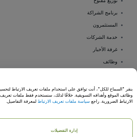
توزيع مفتوح
برنامج الشراكة
المستثمرون
خدمة الشركات
غرفة الأخبار
وظائف
هل لديك أسئلة؟
بنقر "السماح للكل"، أنت توافق على استخدام ملفات تعريف الارتباط لتحسي
وظائف الموقع وأهدافه التسويقية. خلافًا لذلك، سنستخدم فقط ملفات تعريف
مركز المساعدة / اتصل بنا
الارتباط الضرورية. راجع
سياسة ملفات تعريف الارتباط
لمعرفة التفاصيل.
إدارة التفضيلات
حقوق النشر © شركة فياجوجو المحدودة 2026
تفاصيل الشركة