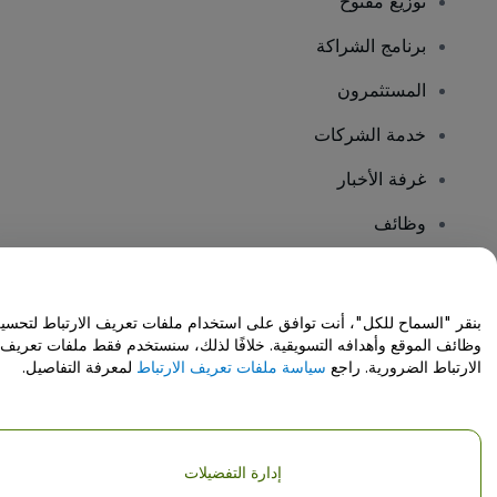
توزيع مفتوح
برنامج الشراكة
المستثمرون
خدمة الشركات
غرفة الأخبار
وظائف
هل لديك أسئلة؟
بنقر "السماح للكل"، أنت توافق على استخدام ملفات تعريف الارتباط لتحسي
وظائف الموقع وأهدافه التسويقية. خلافًا لذلك، سنستخدم فقط ملفات تعريف
مركز المساعدة / اتصل بنا
الارتباط الضرورية. راجع
سياسة ملفات تعريف الارتباط
لمعرفة التفاصيل.
إدارة التفضيلات
حقوق النشر © شركة فياجوجو المحدودة 2026
تفاصيل الشركة