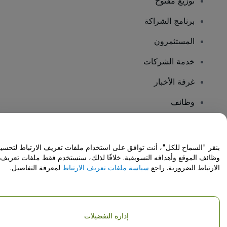
توزيع مفتوح
برنامج الشراكة
المستثمرون
خدمة الشركات
غرفة الأخبار
وظائف
هل لديك أسئلة؟
بنقر "السماح للكل"، أنت توافق على استخدام ملفات تعريف الارتباط لتحسي
وظائف الموقع وأهدافه التسويقية. خلافًا لذلك، سنستخدم فقط ملفات تعريف
مركز المساعدة / اتصل بنا
الارتباط الضرورية. راجع
سياسة ملفات تعريف الارتباط
لمعرفة التفاصيل.
إدارة التفضيلات
حقوق النشر © شركة فياجوجو المحدودة 2026
تفاصيل الشركة