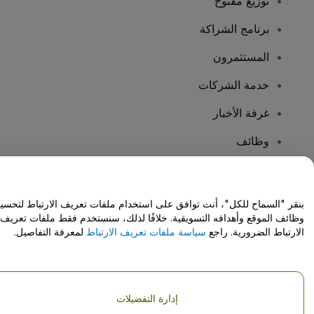
توزيع مفتوح
برنامج الشراكة
المستثمرون
خدمة الشركات
غرفة الأخبار
وظائف
هل لديك أسئلة؟
بنقر "السماح للكل"، أنت توافق على استخدام ملفات تعريف الارتباط لتحسي
وظائف الموقع وأهدافه التسويقية. خلافًا لذلك، سنستخدم فقط ملفات تعريف
مركز المساعدة / اتصل بنا
الارتباط الضرورية. راجع
سياسة ملفات تعريف الارتباط
لمعرفة التفاصيل.
إدارة التفضيلات
حقوق النشر © شركة فياجوجو المحدودة 2026
تفاصيل الشركة