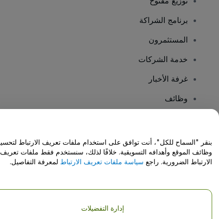
توزيع مفتوح
برنامج الشراكة
المستثمرون
خدمة الشركات
غرفة الأخبار
وظائف
هل لديك أسئلة؟
بنقر "السماح للكل"، أنت توافق على استخدام ملفات تعريف الارتباط لتحسي
وظائف الموقع وأهدافه التسويقية. خلافًا لذلك، سنستخدم فقط ملفات تعريف
مركز المساعدة / اتصل بنا
الارتباط الضرورية. راجع
سياسة ملفات تعريف الارتباط
لمعرفة التفاصيل.
إدارة التفضيلات
حقوق النشر © شركة فياجوجو المحدودة 2026
تفاصيل الشركة