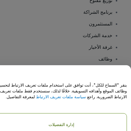
توزيع مفتوح
برنامج الشراكة
المستثمرون
خدمة الشركات
غرفة الأخبار
وظائف
هل لديك أسئلة؟
بنقر "السماح للكل"، أنت توافق على استخدام ملفات تعريف الارتباط لتحسي
وظائف الموقع وأهدافه التسويقية. خلافًا لذلك، سنستخدم فقط ملفات تعريف
مركز المساعدة / اتصل بنا
الارتباط الضرورية. راجع
سياسة ملفات تعريف الارتباط
لمعرفة التفاصيل.
إدارة التفضيلات
حقوق النشر © شركة فياجوجو المحدودة 2026
تفاصيل الشركة