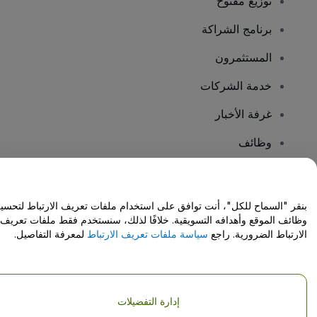
توزيع مفتوح
برنامج الشراكة
المستثمرون
خدمة الشركات
غرفة الأخبار
وظائف
هل لديك أسئلة؟
بنقر "السماح للكل"، أنت توافق على استخدام ملفات تعريف الارتباط لتحسي
وظائف الموقع وأهدافه التسويقية. خلافًا لذلك، سنستخدم فقط ملفات تعريف
مركز المساعدة / اتصل بنا
الارتباط الضرورية. راجع
سياسة ملفات تعريف الارتباط
لمعرفة التفاصيل.
إدارة التفضيلات
حقوق النشر © شركة فياجوجو المحدودة 2026
تفاصيل الشركة