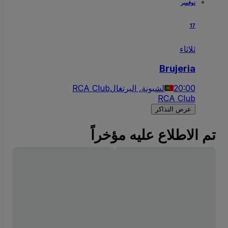
نوفمبر
17
ثلاثاء
Brujeria
20:00
لشبونة, البرتغال
RCA Club
RCA Club
عرض التذاكر
تم الاطلاع عليه مؤخراً