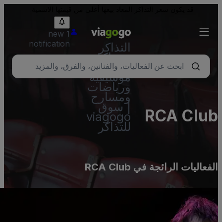
قد يكون سعر التذاكر المعاد بيعها أعلى من قيمتها الاسمية.
1 new
notification
التذاكر
- تذاكر
حفلات
موسيقية
ورياضات
ومسارح
| سوق
RCA Clu
viagogo
للتذاكر
لفعاليات الرائجة في RCA Club