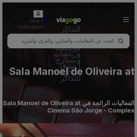
قد يكون سعر التذاكر المعاد بيعها أعلى من قيمتها الاسمية.
1 new
notification
التذاكر
- تذاكر
حفلات
موسيقية
ورياضات
ومسارح
| سوق
Sala Manoel de Oliveira a
viagogo
للتذاكر
Cinema São Jorge 
Comple
الفعاليات الرائجة في Sala Manoel de Oliveira at
Cinema São Jorge - Comple