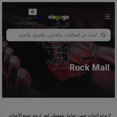
قد يكون سعر التذاكر المعاد بيعها أعلى من قيمتها الاسمية.
1 new
notification
التذاكر
- تذاكر
حفلات
موسيقية
ورياضات
ومسارح
| سوق
viagogo
Rock Mall
للتذاكر
لا توجد أحداث ضمن عوامل تصفيتك، انقر لرؤية جميع الأحداث