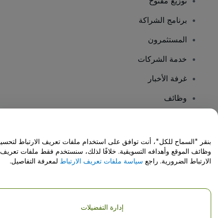
توزيع مفتوح
برنامج الشراكة
المستثمرون
خدمة الشركات
غرفة الأخبار
وظائف
هل لديك أسئلة؟
بنقر "السماح للكل"، أنت توافق على استخدام ملفات تعريف الارتباط لتحسي
وظائف الموقع وأهدافه التسويقية. خلافًا لذلك، سنستخدم فقط ملفات تعريف
مركز المساعدة / اتصل بنا
الارتباط الضرورية. راجع
سياسة ملفات تعريف الارتباط
لمعرفة التفاصيل.
إدارة التفضيلات
حقوق النشر © شركة فياجوجو المحدودة 2026
تفاصيل الشركة