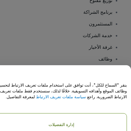
توزيع مفتوح
برنامج الشراكة
المستثمرون
خدمة الشركات
غرفة الأخبار
وظائف
هل لديك أسئلة؟
بنقر "السماح للكل"، أنت توافق على استخدام ملفات تعريف الارتباط لتحسي
وظائف الموقع وأهدافه التسويقية. خلافًا لذلك، سنستخدم فقط ملفات تعريف
مركز المساعدة / اتصل بنا
الارتباط الضرورية. راجع
سياسة ملفات تعريف الارتباط
لمعرفة التفاصيل.
إدارة التفضيلات
حقوق النشر © شركة فياجوجو المحدودة 2026
تفاصيل الشركة