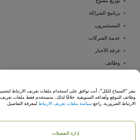
توزيع مفتوح
برنامج الشراكة
المستثمرون
خدمة الشركات
غرفة الأخبار
وظائف
هل لديك أسئلة؟
بنقر "السماح للكل"، أنت توافق على استخدام ملفات تعريف الارتباط لتحسي
وظائف الموقع وأهدافه التسويقية. خلافًا لذلك، سنستخدم فقط ملفات تعريف
مركز المساعدة / اتصل بنا
الارتباط الضرورية. راجع
سياسة ملفات تعريف الارتباط
لمعرفة التفاصيل.
إدارة التفضيلات
حقوق النشر © شركة فياجوجو المحدودة 2026
تفاصيل الشركة