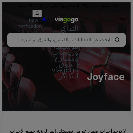
قد يكون سعر التذاكر المعاد بيعها أعلى من قيمتها الاسمية.
1 new
notification
التذاكر
- تذاكر
حفلات
موسيقية
ورياضات
ومسارح
| سوق
viagogo
Joyface
للتذاكر
لا توجد أحداث ضمن عوامل تصفيتك، انقر لرؤية جميع الأحداث