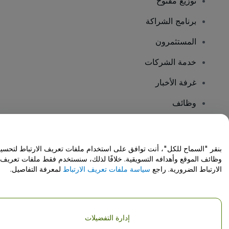
توزيع مفتوح
برنامج الشراكة
المستثمرون
خدمة الشركات
غرفة الأخبار
وظائف
هل لديك أسئلة؟
بنقر "السماح للكل"، أنت توافق على استخدام ملفات تعريف الارتباط لتحسي
وظائف الموقع وأهدافه التسويقية. خلافًا لذلك، سنستخدم فقط ملفات تعريف
مركز المساعدة / اتصل بنا
الارتباط الضرورية. راجع
سياسة ملفات تعريف الارتباط
لمعرفة التفاصيل.
إدارة التفضيلات
حقوق النشر © شركة فياجوجو المحدودة 2026
تفاصيل الشركة